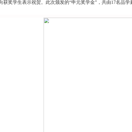
向获奖学生表示祝贺。此次颁发的“申元奖学金”，共由
17
名品学