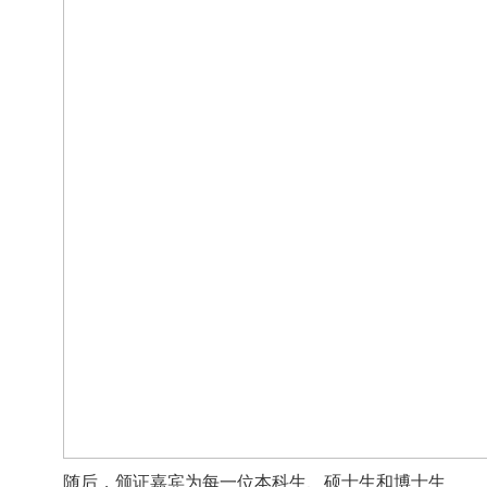
随后，颁证嘉宾为每一位本科生、硕士生和博士生