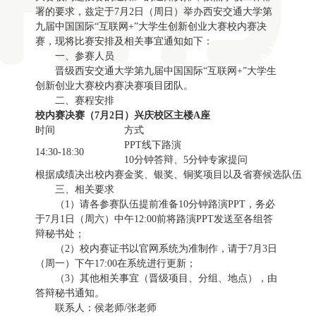
署的要求，兹定于7月2日（周日）举办西安交通大学第
九届中国国际“互联网+”大学生创新创业大赛校内赛决
赛，现将比赛安排及相关事宜通知如下：
一、参赛人员
晋级西安交通大学第九届中国国际“互联网+”大学生
创新创业大赛校内赛决赛项目团队。
二、赛程安排
校内赛决赛（
7
月
2
日）兴庆校区主楼
A
座
时间
方式
PPT线下路演
14:30-18:30
10分钟答辩、5分钟专家提问
根据成绩决出校内赛金奖、银奖、铜奖项目以及省赛候选队伍
三、相关要求
（1）请各参赛队伍提前准备10分钟路演PPT，务必
于7月1日（周六）中午12:00前将路演PPT发送至各组答
辩秘书处；
（2）校内赛证书以官网系统为准制作，请于7月3日
（周一）下午17:00在系统进行更新；
（3）其他相关事宜（晋级项目、分组、地点），由
答辩秘书通知。
联系人：侯老师/张老师